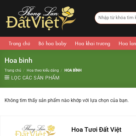
Bỏ
qua
Tìm
nội
kiếm:
dung
Trang chủ
Bó hoa baby
Hoa khai trương
Hoa lan
Hoa bình
Trang chủ
/
Hoa theo kiểu dáng
/
HOA BÌNH
LỌC CÁC SẢN PHẨM
Không tìm thấy sản phẩm nào khớp với lựa chọn của bạn.
Hoa Tươi Đất Việt