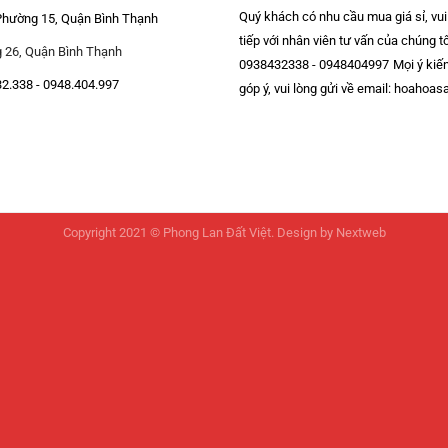
Quý khách có nhu cầu mua giá sỉ, vui 
, Phường 15, Quận Bình Thạnh
tiếp với nhân viên tư vấn của chúng tô
 26, Quận Bình Thạnh
0938432338 - 0948404997
Mọi ý kiế
32.338 - 0948.404.997
góp ý, vui lòng gửi về email: hoaho
Copyright 2021 © Phong Lan Đất Việt. Design by
Nextweb