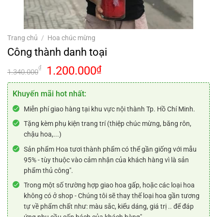
Trang chủ
/
Hoa chúc mừng
Công thành danh toại
Giá
Giá
1.200.000
₫
₫
1.340.000
gốc
hiện
là:
tại
Khuyến mãi hot nhất:
1.340.000₫.
là:
Miễn phí giao hàng tại khu vực nội thành Tp. Hồ Chí Minh.
1.200.000₫.
Tặng kèm phụ kiện trang trí (thiệp chúc mừng, băng rôn,
chậu hoa,...)
Sản phẩm Hoa tươi thành phẩm có thể gần giống với mẫu
95% - tùy thuộc vào cảm nhận của khách hàng vì là sản
phẩm thủ công".
Trong một số trường hợp giao hoa gấp, hoặc các loại hoa
không có ở shop - Chúng tôi sẽ thay thế loại hoa gần tương
tự về phẩm chất như: màu sắc, kiểu dáng, giá trị .. để đáp
ứng nhu cầu cấp bách của khách hàng".