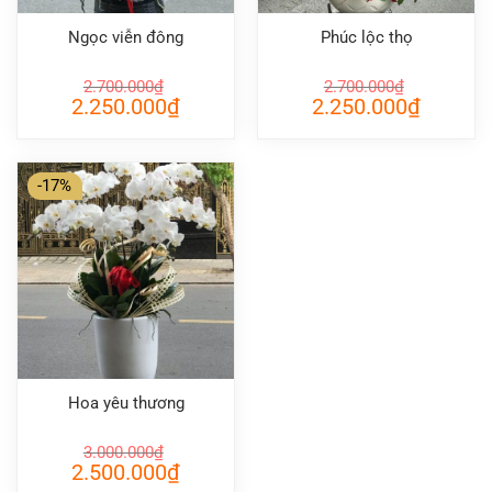
Ngọc viễn đông
Phúc lộc thọ
2.700.000
₫
2.700.000
₫
Giá
Giá
Giá
Giá
2.250.000
₫
2.250.000
₫
gốc
hiện
gốc
hiện
là:
tại
là:
tại
2.700.000₫.
là:
2.700.000₫.
là:
2.250.000₫.
2.250.000
-17%
Hoa yêu thương
3.000.000
₫
Giá
Giá
2.500.000
₫
gốc
hiện