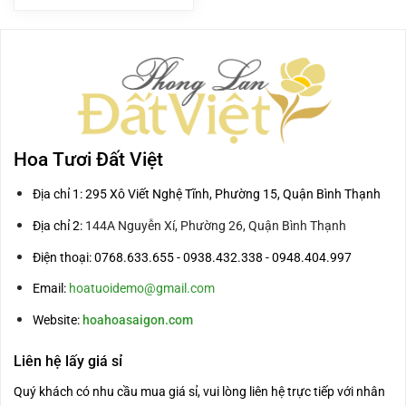
là:
tại
3.000.000₫.
là:
2.500.000₫.
Hoa Tươi Đất Việt
Địa chỉ 1: 295 Xô Viết Nghệ Tĩnh, Phường 15, Quận Bình Thạnh
Địa chỉ 2:
144A Nguyễn Xí, Phường 26, Quận Bình Thạnh
Điện thoại: 0768.633.655 - 0938.432.338 - 0948.404.997
Email:
hoatuoidemo@gmail.com
Website:
hoahoasaigon.com
Liên hệ lấy giá sỉ
Quý khách có nhu cầu mua giá sỉ, vui lòng liên hệ trực tiếp với nhân