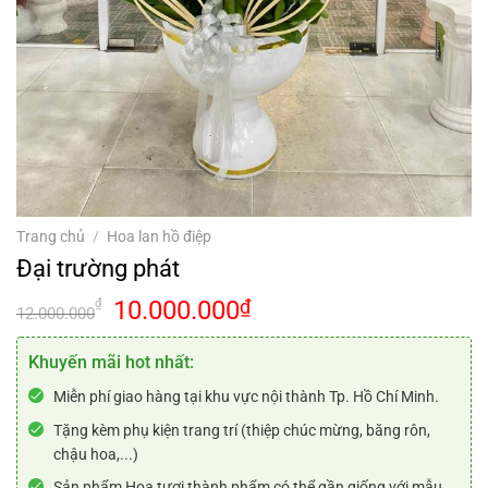
Trang chủ
/
Hoa lan hồ điệp
Đại trường phát
Giá
Giá
10.000.000
₫
₫
12.000.000
gốc
hiện
là:
tại
Khuyến mãi hot nhất:
12.000.000₫.
là:
Miễn phí giao hàng tại khu vực nội thành Tp. Hồ Chí Minh.
10.000.000₫.
Tặng kèm phụ kiện trang trí (thiệp chúc mừng, băng rôn,
chậu hoa,...)
Sản phẩm Hoa tươi thành phẩm có thể gần giống với mẫu