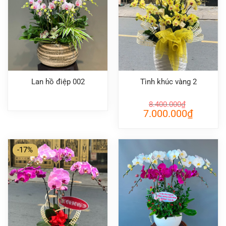
Lan hồ điệp 002
Tình khúc vàng 2
8.400.000
₫
Giá
Giá
7.000.000
₫
gốc
hiện
là:
tại
8.400.000₫.
là:
7.000.000
-17%