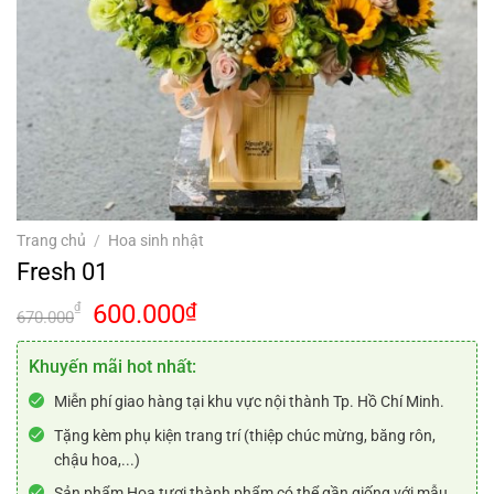
Trang chủ
/
Hoa sinh nhật
Fresh 01
Giá
Giá
600.000
₫
₫
670.000
gốc
hiện
là:
tại
Khuyến mãi hot nhất:
670.000₫.
là:
Miễn phí giao hàng tại khu vực nội thành Tp. Hồ Chí Minh.
600.000₫.
Tặng kèm phụ kiện trang trí (thiệp chúc mừng, băng rôn,
chậu hoa,...)
Sản phẩm Hoa tươi thành phẩm có thể gần giống với mẫu