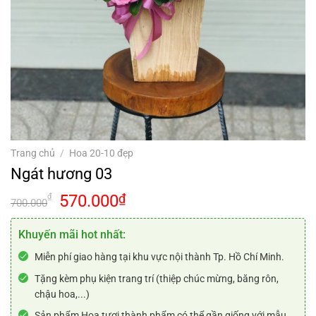
Trang chủ
/
Hoa 20-10 đẹp
Ngát hương 03
Giá
Giá
570.000
₫
₫
700.000
gốc
hiện
là:
tại
Khuyến mãi hot nhất:
700.000₫.
là:
Miễn phí giao hàng tại khu vực nội thành Tp. Hồ Chí Minh.
570.000₫.
Tặng kèm phụ kiện trang trí (thiệp chúc mừng, băng rôn,
chậu hoa,...)
Sản phẩm Hoa tươi thành phẩm có thể gần giống với mẫu