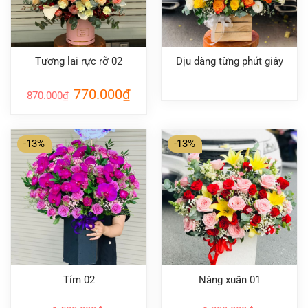
Tương lai rực rỡ 02
Dịu dàng từng phút giây
Giá
Giá
770.000
₫
870.000
₫
gốc
hiện
là:
tại
870.000₫.
là:
770.000₫.
-13%
-13%
Tím 02
Nàng xuân 01