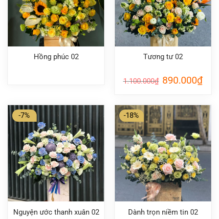
Hồng phúc 02
Tương tư 02
Giá
Giá
890.000
₫
1.100.000
₫
gốc
hiện
là:
tại
1.100.000₫.
là:
890.
-7%
-18%
Nguyện ước thanh xuân 02
Dành trọn niềm tin 02