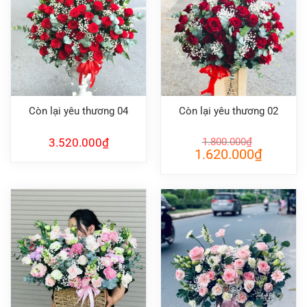
Còn lại yêu thương 04
Còn lại yêu thương 02
3.520.000
₫
1.800.000
₫
Giá
Giá
1.620.000
₫
gốc
hiện
là:
tại
1.800.000₫.
là:
1.620.000