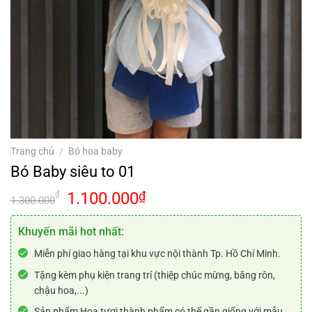
Trang chủ
/
Bó hoa baby
Bó Baby siêu to 01
Giá
Giá
1.100.000
₫
₫
1.300.000
gốc
hiện
là:
tại
Khuyến mãi hot nhất:
1.300.000₫.
là:
Miễn phí giao hàng tại khu vực nội thành Tp. Hồ Chí Minh.
1.100.000₫.
Tặng kèm phụ kiện trang trí (thiệp chúc mừng, băng rôn,
chậu hoa,...)
Sản phẩm Hoa tươi thành phẩm có thể gần giống với mẫu