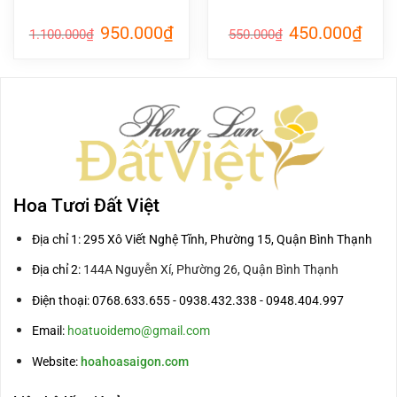
Giá
Giá
Giá
Giá
950.000
₫
450.000
₫
1.100.000
₫
550.000
₫
gốc
hiện
gốc
hiện
là:
tại
là:
tại
1.100.000₫.
là:
550.000₫.
là:
950.000₫.
450.0
Hoa Tươi Đất Việt
Địa chỉ 1: 295 Xô Viết Nghệ Tĩnh, Phường 15, Quận Bình Thạnh
Địa chỉ 2:
144A Nguyễn Xí, Phường 26, Quận Bình Thạnh
Điện thoại: 0768.633.655 - 0938.432.338 - 0948.404.997
Email:
hoatuoidemo@gmail.com
Website:
hoahoasaigon.com