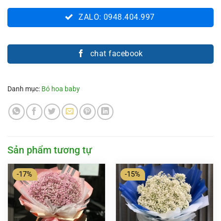
ZALO: 0948.404.997
chat facebook
Danh mục:
Bó hoa baby
Sản phẩm tương tự
-17%
-15%