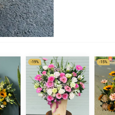
-19%
-15%