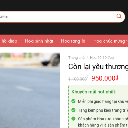
 hồ điệp
Hoa sinh nhật
Hoa tang lễ
Hoa chúc mừng
Trang chủ
/
Hoa 20-10 đẹp
Còn lại yêu thươn
Giá
Giá
950.000
₫
₫
1.100.000
gốc
hiệ
là:
tại
Khuyến mãi hot nhất:
1.100.000₫.
là:
Miễn phí giao hàng tại khu v
950
Tặng kèm phụ kiện trang trí 
Sản phẩm Hoa tươi thành ph
khách hàng vì là sản phẩm t