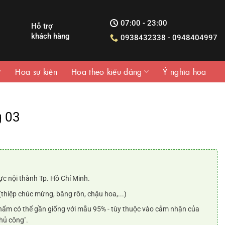
07:00 - 23:00
Hỗ trợ
khách hàng
0938432338 - 0948404997
Hoa sự kiện
Hoa theo kiểu dáng
Ý nghĩa hoa
g 03
n
ực nội thành Tp. Hồ Chí Minh.
.000₫.
(thiệp chúc mừng, băng rôn, chậu hoa,...)
ẩm có thể gần giống với mẫu 95% - tùy thuộc vào cảm nhận của
hủ công".