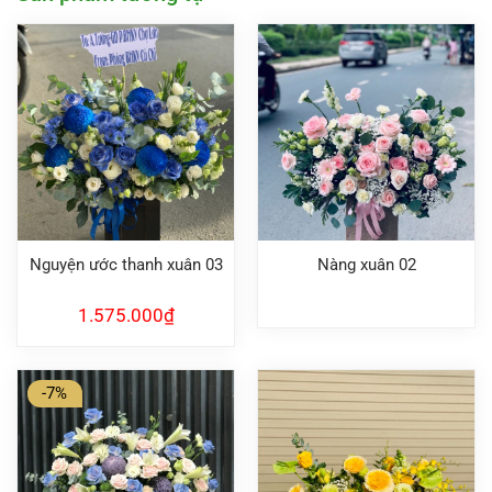
Nguyện ước thanh xuân 03
Nàng xuân 02
1.575.000
₫
-7%