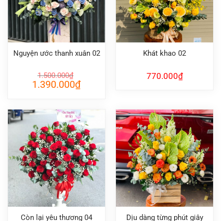
Nguyện ước thanh xuân 02
Khát khao 02
1.500.000
₫
770.000
₫
Giá
Giá
1.390.000
₫
gốc
hiện
là:
tại
1.500.000₫.
là:
1.390.000₫.
Còn lại yêu thương 04
Dịu dàng từng phút giây