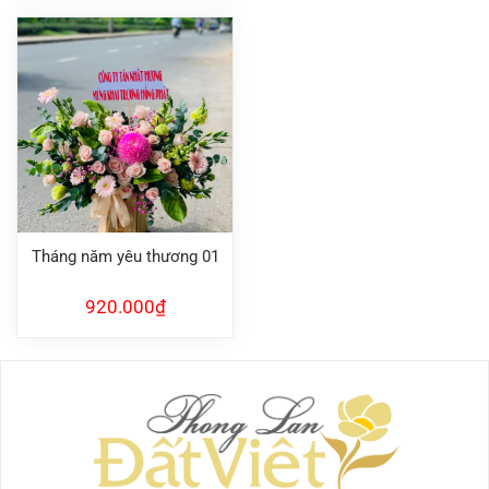
640.000₫.
Tháng năm yêu thương 01
920.000
₫