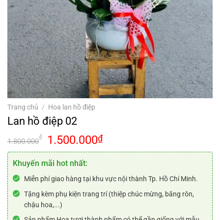
Trang chủ
/
Hoa lan hồ điệp
Lan hồ điệp 02
Giá
Giá
1.500.000
₫
₫
1.800.000
gốc
hiện
là:
tại
Khuyến mãi hot nhất:
1.800.000₫.
là:
Miễn phí giao hàng tại khu vực nội thành Tp. Hồ Chí Minh.
1.500.000₫.
Tặng kèm phụ kiện trang trí (thiệp chúc mừng, băng rôn,
chậu hoa,...)
Sản phẩm Hoa tươi thành phẩm có thể gần giống với mẫu