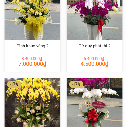
Tình khúc vàng 2
Tứ quý phát tài 2
8.400.000
₫
5.400.000
₫
Giá
Giá
Giá
Giá
7.000.000
₫
4.500.000
₫
gốc
hiện
gốc
hiện
là:
tại
là:
tại
8.400.000₫.
là:
5.400.000₫.
là:
7.000.000₫.
4.500.000
-17%
-17%