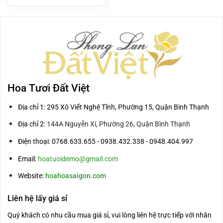
là:
tại
2.700.000₫.
là:
2.250.000₫.
Hoa Tươi Đất Việt
Địa chỉ 1: 295 Xô Viết Nghệ Tĩnh, Phường 15, Quận Bình Thạnh
Địa chỉ 2:
144A Nguyễn Xí, Phường 26, Quận Bình Thạnh
Điện thoại: 0768.633.655 - 0938.432.338 - 0948.404.997
Email:
hoatuoidemo@gmail.com
Website:
hoahoasaigon.com
Liên hệ lấy giá sỉ
Quý khách có nhu cầu mua giá sỉ, vui lòng liên hệ trực tiếp với nhân