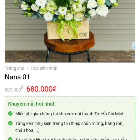
Trang chủ
/
Hoa sinh nhật
Nana 01
Giá
Giá
680.000
₫
₫
800.000
gốc
hiện
là:
tại
Khuyến mãi hot nhất:
800.000₫.
là:
Miễn phí giao hàng tại khu vực nội thành Tp. Hồ Chí Minh.
680.000₫.
Tặng kèm phụ kiện trang trí (thiệp chúc mừng, băng rôn,
chậu hoa,...)
Sản phẩm Hoa tươi thành phẩm có thể gần giống với mẫu