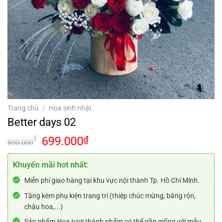
Trang chủ
/
Hoa sinh nhật
Better days 02
Giá
Giá
699.000
₫
₫
800.000
gốc
hiện
là:
tại
Khuyến mãi hot nhất:
800.000₫.
là:
Miễn phí giao hàng tại khu vực nội thành Tp. Hồ Chí Minh.
699.000₫.
Tặng kèm phụ kiện trang trí (thiệp chúc mừng, băng rôn,
chậu hoa,...)
Sản phẩm Hoa tươi thành phẩm có thể gần giống với mẫu