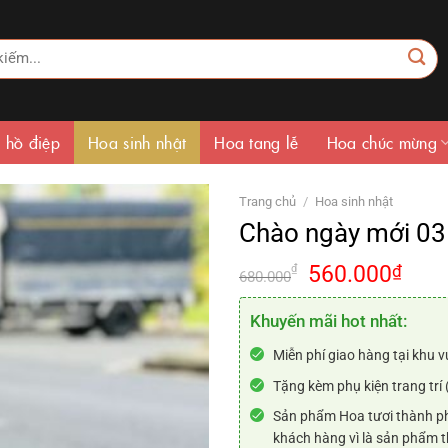
 hồ điệp
Hoa sinh nhật
Hoa tang lễ
Hoa chúc mừng
Trang chủ
/
Hoa sinh nhật
Chào ngày mới 03
Giá
Giá
560.000
₫
₫
680.000
gốc
hiện
là:
tại
Khuyến mãi hot nhất:
680.000₫.
là:
Miễn phí giao hàng tại khu v
560.
Tặng kèm phụ kiện trang trí 
Sản phẩm Hoa tươi thành ph
khách hàng vì là sản phẩm t