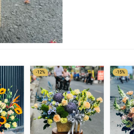
-12%
-15%