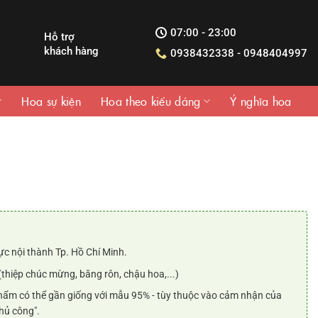
07:00 - 23:00
Hỗ trợ
khách hàng
0938432338 - 0948404997
Hoa sự kiện
Hoa theo kiểu dáng
Ý nghĩa hoa
ực nội thành Tp. Hồ Chí Minh.
000₫.
(thiệp chúc mừng, băng rôn, chậu hoa,...)
ẩm có thể gần giống với mẫu 95% - tùy thuộc vào cảm nhận của
hủ công".