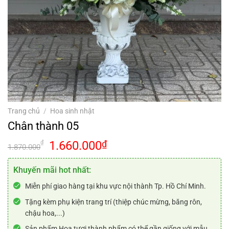
Trang chủ
/
Hoa sinh nhật
Chân thành 05
Giá
Giá
1.660.000
₫
₫
1.870.000
gốc
hiện
là:
tại
Khuyến mãi hot nhất:
1.870.000₫.
là:
Miễn phí giao hàng tại khu vực nội thành Tp. Hồ Chí Minh.
1.660.000₫.
Tặng kèm phụ kiện trang trí (thiệp chúc mừng, băng rôn,
chậu hoa,...)
Sản phẩm Hoa tươi thành phẩm có thể gần giống với mẫu