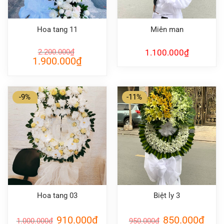
Hoa tang 11
Miên man
2.200.000
₫
1.100.000
₫
Giá
Giá
1.900.000
₫
gốc
hiện
là:
tại
2.200.000₫.
là:
1.900.000₫.
-9%
-11%
Hoa tang 03
Biệt ly 3
Giá
Giá
Giá
Giá
910.000
₫
850.000
₫
1.000.000
₫
950.000
₫
gốc
hiện
gốc
hiện