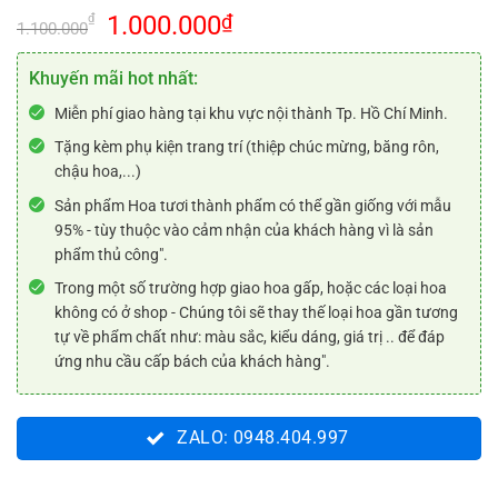
Giá
Giá
1.000.000
₫
₫
1.100.000
gốc
hiện
là:
tại
Khuyến mãi hot nhất:
1.100.000₫.
là:
Miễn phí giao hàng tại khu vực nội thành Tp. Hồ Chí Minh.
1.000.000₫.
Tặng kèm phụ kiện trang trí (thiệp chúc mừng, băng rôn,
chậu hoa,...)
Sản phẩm Hoa tươi thành phẩm có thể gần giống với mẫu
95% - tùy thuộc vào cảm nhận của khách hàng vì là sản
phẩm thủ công".
Trong một số trường hợp giao hoa gấp, hoặc các loại hoa
không có ở shop - Chúng tôi sẽ thay thế loại hoa gần tương
tự về phẩm chất như: màu sắc, kiểu dáng, giá trị .. để đáp
ứng nhu cầu cấp bách của khách hàng".
ZALO: 0948.404.997