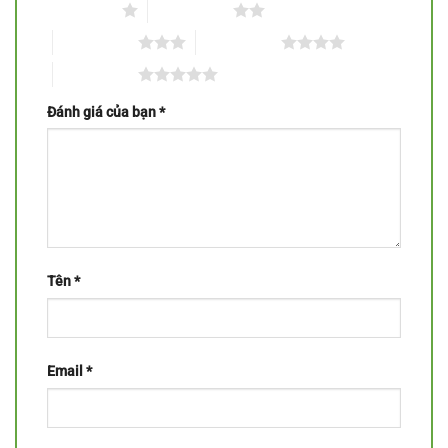
1 trên 5 sao
2 trên 5 sao
3 trên 5 sao
4 trên 5 sao
5 trên 5 sao
Đánh giá của bạn
*
Tên
*
Email
*