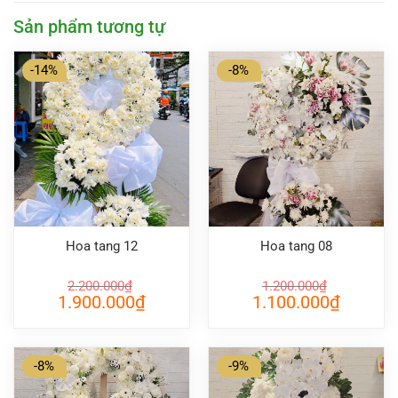
Sản phẩm tương tự
-14%
-8%
Hoa tang 12
Hoa tang 08
2.200.000
₫
1.200.000
₫
Giá
Giá
Giá
Giá
1.900.000
₫
1.100.000
₫
gốc
hiện
gốc
hiện
là:
tại
là:
tại
2.200.000₫.
là:
1.200.000₫.
là:
1.900.000₫.
1.100.000
-8%
-9%