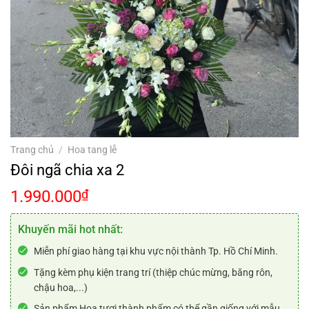
Trang chủ
/
Hoa tang lễ
Đôi ngã chia xa 2
1.990.000
₫
Khuyến mãi hot nhất:
Miễn phí giao hàng tại khu vực nội thành Tp. Hồ Chí Minh.
Tặng kèm phụ kiện trang trí (thiệp chúc mừng, băng rôn,
chậu hoa,...)
Sản phẩm Hoa tươi thành phẩm có thể gần giống với mẫu