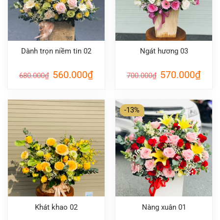
Dành trọn niềm tin 02
Ngát hương 03
Giá
Giá
Giá
Giá
560.000
₫
570.000
₫
680.000
₫
700.000
₫
gốc
hiện
gốc
hiện
là:
tại
là:
tại
680.000₫.
là:
700.000₫.
là:
560.000₫.
570.0
-13%
Khát khao 02
Nàng xuân 01