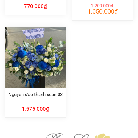
770.000
₫
1.200.000
₫
Giá
Giá
1.050.000
₫
gốc
hiện
là:
tại
1.200.000₫.
là:
1.050.000
Nguyện ước thanh xuân 03
1.575.000
₫