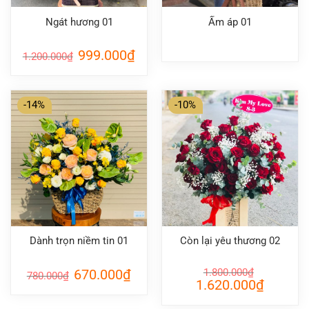
Ngát hương 01
Ấm áp 01
Giá
Giá
999.000
₫
1.200.000
₫
gốc
hiện
là:
tại
1.200.000₫.
là:
999.000₫.
-14%
-10%
Dành trọn niềm tin 01
Còn lại yêu thương 02
Giá
Giá
670.000
₫
1.800.000
₫
780.000
₫
gốc
hiện
Giá
Giá
1.620.000
₫
là:
tại
gốc
hiện
780.000₫.
là:
là:
tại
670.000₫.
1.800.000₫.
là: