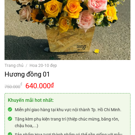
Trang chủ
/
Hoa 20-10 đẹp
Hương đồng 01
Giá
Giá
640.000
₫
₫
750.000
gốc
hiện
là:
tại
Khuyến mãi hot nhất:
750.000₫.
là:
Miễn phí giao hàng tại khu vực nội thành Tp. Hồ Chí Minh.
640.000₫.
Tặng kèm phụ kiện trang trí (thiệp chúc mừng, băng rôn,
chậu hoa,...)
Sản phẩm Hoa tươi thành phẩm có thể gần giống với mẫu