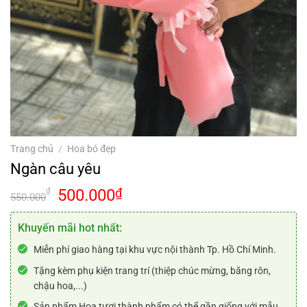
Trang chủ
/
Hoa bó đẹp
Ngàn câu yêu
Giá
Giá
500.000
₫
₫
550.000
gốc
hiện
là:
tại
Khuyến mãi hot nhất:
550.000₫.
là:
Miễn phí giao hàng tại khu vực nội thành Tp. Hồ Chí Minh.
500.000₫.
Tặng kèm phụ kiện trang trí (thiệp chúc mừng, băng rôn,
chậu hoa,...)
Sản phẩm Hoa tươi thành phẩm có thể gần giống với mẫu