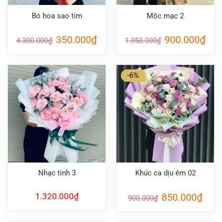
Bó hoa sao tím
Mộc mạc 2
Giá
Giá
Giá
Giá
350.000
₫
900.000
₫
4.300.000
₫
1.050.000
₫
gốc
hiện
gốc
hiện
là:
tại
là:
tại
4.300.000₫.
là:
1.050.000₫.
là:
350.000₫.
900.
-6%
Nhạc tình 3
Khúc ca dịu êm 02
Giá
Giá
1.320.000
₫
850.000
₫
900.000
₫
gốc
hiện
là:
tại
900.000₫.
là:
850.0