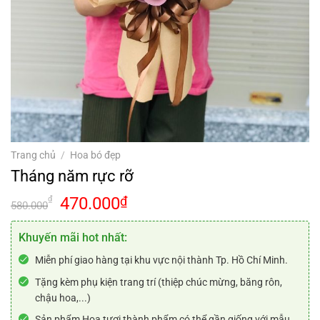
Trang chủ
/
Hoa bó đẹp
Tháng năm rực rỡ
Giá
Giá
470.000
₫
₫
580.000
gốc
hiện
là:
tại
Khuyến mãi hot nhất:
580.000₫.
là:
Miễn phí giao hàng tại khu vực nội thành Tp. Hồ Chí Minh.
470.000₫.
Tặng kèm phụ kiện trang trí (thiệp chúc mừng, băng rôn,
chậu hoa,...)
Sản phẩm Hoa tươi thành phẩm có thể gần giống với mẫu