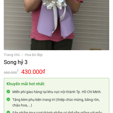
Trang chủ
/
Hoa bó đẹp
Song hỷ 3
Giá
Giá
430.000
₫
₫
550.000
gốc
hiện
là:
tại
Khuyến mãi hot nhất:
550.000₫.
là:
Miễn phí giao hàng tại khu vực nội thành Tp. Hồ Chí Minh.
430.000₫.
Tặng kèm phụ kiện trang trí (thiệp chúc mừng, băng rôn,
chậu hoa,...)
Sản phẩm Hoa tươi thành phẩm có thể gần giống với mẫu