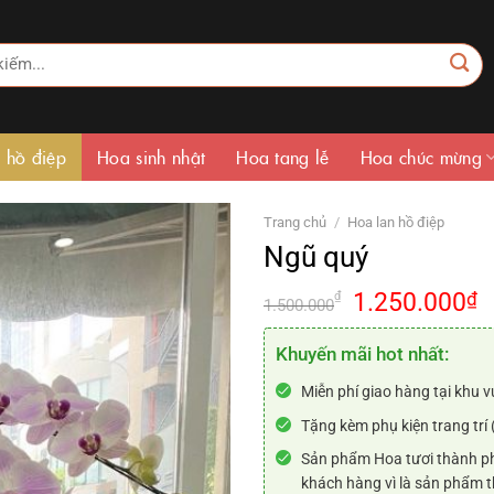
 hồ điệp
Hoa sinh nhật
Hoa tang lễ
Hoa chúc mừng
Trang chủ
/
Hoa lan hồ điệp
Ngũ quý
Giá
G
1.250.000
₫
₫
1.500.000
gốc
h
là:
t
Khuyến mãi hot nhất:
1.500.000₫.
là
Miễn phí giao hàng tại khu v
1
Tặng kèm phụ kiện trang trí 
Sản phẩm Hoa tươi thành ph
khách hàng vì là sản phẩm t