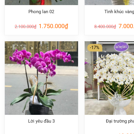
Phong lan 02
Tình khúc vàng
Giá
Giá
Giá
1.750.000
₫
7.000
2.100.000
₫
8.400.000
₫
gốc
hiện
gốc
là:
tại
là:
2.100.000₫.
là:
8.400.0
1.750.000₫.
-17%
Lời yêu đầu 3
Đại trường ph