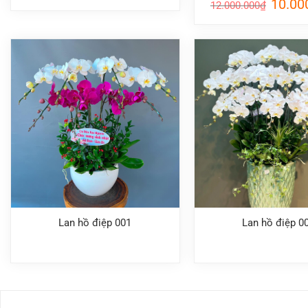
Giá
10.00
12.000.000
₫
gốc
là:
12.000.
Lan hồ điệp 001
Lan hồ điệp 0