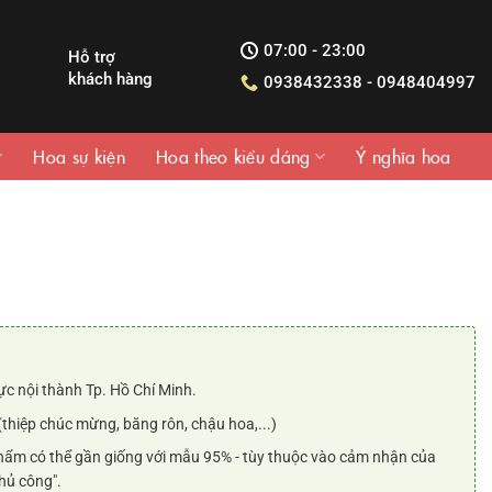
07:00 - 23:00
Hỗ trợ
khách hàng
0938432338 - 0948404997
Hoa sự kiện
Hoa theo kiểu dáng
Ý nghĩa hoa
iá
iện
ại
:
ực nội thành Tp. Hồ Chí Minh.
.250.000₫.
(thiệp chúc mừng, băng rôn, chậu hoa,...)
ẩm có thể gần giống với mẫu 95% - tùy thuộc vào cảm nhận của
hủ công".