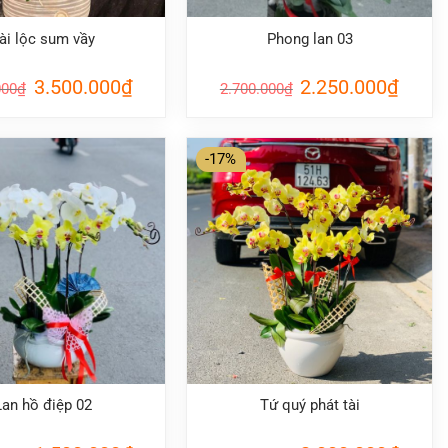
ài lộc sum vầy
Phong lan 03
Giá
Giá
Giá
Giá
3.500.000
₫
2.250.000
₫
000
₫
2.700.000
₫
gốc
hiện
gốc
hiện
là:
tại
là:
tại
4.200.000₫.
là:
2.700.000₫.
là:
3.500.000₫.
2.250.0
-17%
Lan hồ điệp 02
Tứ quý phát tài