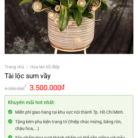
Trang chủ
/
Hoa lan hồ điệp
Tài lộc sum vầy
Giá
Giá
3.500.000
₫
₫
4.200.000
gốc
hiện
là:
tại
Khuyến mãi hot nhất:
4.200.000₫.
là:
Miễn phí giao hàng tại khu vực nội thành Tp. Hồ Chí Minh.
3.500.000₫.
Tặng kèm phụ kiện trang trí (thiệp chúc mừng, băng rôn,
chậu hoa,...)
Sản phẩm Hoa tươi thành phẩm có thể gần giống với mẫu