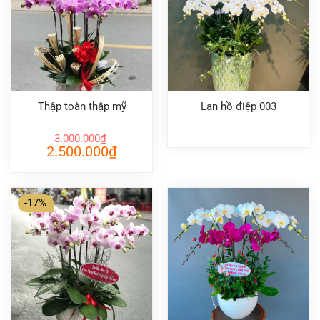
Thập toàn thập mỹ
Lan hồ điệp 003
3.000.000
₫
Giá
Giá
2.500.000
₫
gốc
hiện
là:
tại
3.000.000₫.
là:
2.500.000₫.
-17%