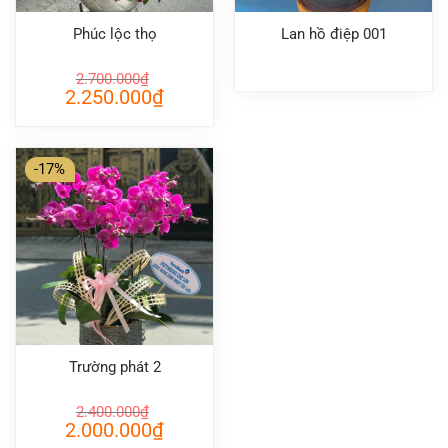
Phúc lộc thọ
Lan hồ điệp 001
2.700.000
₫
Giá
Giá
2.250.000
₫
gốc
hiện
là:
tại
2.700.000₫.
là:
2.250.000₫.
-17%
Trường phát 2
2.400.000
₫
Giá
Giá
2.000.000
₫
gốc
hiện