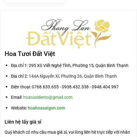
là:
tại
2.400.000₫.
là:
2.000.000₫.
Hoa Tươi Đất Việt
Địa chỉ 1: 295 Xô Viết Nghệ Tĩnh, Phường 15, Quận Bình Thạnh
Địa chỉ 2:
144A Nguyễn Xí, Phường 26, Quận Bình Thạnh
Điện thoại: 0768.633.655 - 0938.432.338 - 0948.404.997
Email:
hoatuoidemo@gmail.com
Website:
hoahoasaigon.com
Liên hệ lấy giá sỉ
Quý khách có nhu cầu mua giá sỉ, vui lòng liên hệ trực tiếp với nhân