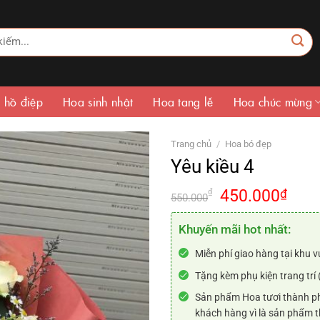
 hồ điệp
Hoa sinh nhật
Hoa tang lễ
Hoa chúc mừng
Trang chủ
/
Hoa bó đẹp
Yêu kiều 4
Giá
Giá
450.000
₫
₫
550.000
gốc
hiện
là:
tại
Khuyến mãi hot nhất:
550.000₫.
là:
Miễn phí giao hàng tại khu v
450.
Tặng kèm phụ kiện trang trí 
Sản phẩm Hoa tươi thành ph
khách hàng vì là sản phẩm t