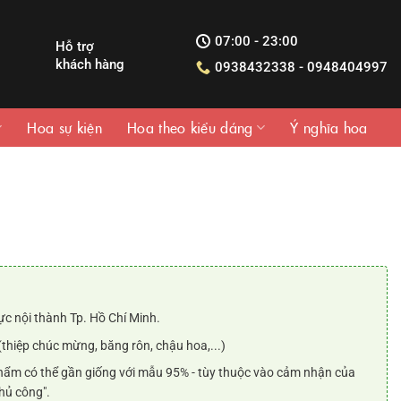
07:00 - 23:00
Hỗ trợ
khách hàng
0938432338 - 0948404997
Hoa sự kiện
Hoa theo kiểu dáng
Ý nghĩa hoa
ực nội thành Tp. Hồ Chí Minh.
000₫.
(thiệp chúc mừng, băng rôn, chậu hoa,...)
ẩm có thể gần giống với mẫu 95% - tùy thuộc vào cảm nhận của
hủ công".