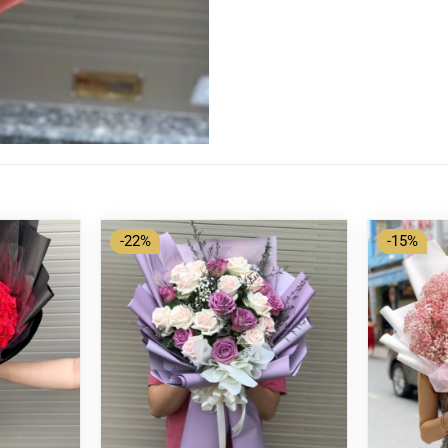
-22%
-15%