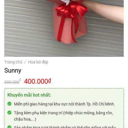
Trang chủ
/
Hoa bó đẹp
Sunny
Giá
Giá
400.000
₫
₫
500.000
gốc
hiện
là:
tại
Khuyến mãi hot nhất:
500.000₫.
là:
Miễn phí giao hàng tại khu vực nội thành Tp. Hồ Chí Minh.
400.000₫.
Tặng kèm phụ kiện trang trí (thiệp chúc mừng, băng rôn,
chậu hoa,...)
Sản phẩm Hoa tươi thành phẩm có thể gần giống với mẫu