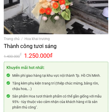
Trang chủ
/
Hoa khai trương
Thành công tươi sáng
Giá
Giá
1.250.000
₫
₫
1.400.000
gốc
hiện
là:
tại
Khuyến mãi hot nhất:
1.400.000₫.
là:
Miễn phí giao hàng tại khu vực nội thành Tp. Hồ Chí Minh.
1.250.000₫.
Tặng kèm phụ kiện trang trí (thiệp chúc mừng, băng rôn,
chậu hoa,...)
Sản phẩm Hoa tươi thành phẩm có thể gần giống với mẫu
95% - tùy thuộc vào cảm nhận của khách hàng vì là sản
phẩm thủ công".