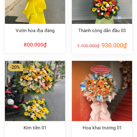
Vườn hoa địa đàng
Thành công dẫn đầu 03
Giá
Giá
800.000
₫
930.000
₫
1.100.000
₫
gốc
hiện
là:
tại
1.100.000₫.
là:
930.
-20%
Kim tiền 01
Hoa khai trương 01