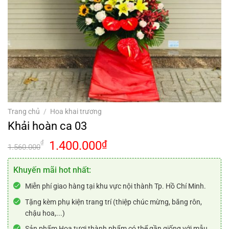
Trang chủ
/
Hoa khai trương
Khải hoàn ca 03
Giá
Giá
1.400.000
₫
₫
1.560.000
gốc
hiện
là:
tại
Khuyến mãi hot nhất:
1.560.000₫.
là:
Miễn phí giao hàng tại khu vực nội thành Tp. Hồ Chí Minh.
1.400.000₫.
Tặng kèm phụ kiện trang trí (thiệp chúc mừng, băng rôn,
chậu hoa,...)
Sản phẩm Hoa tươi thành phẩm có thể gần giống với mẫu