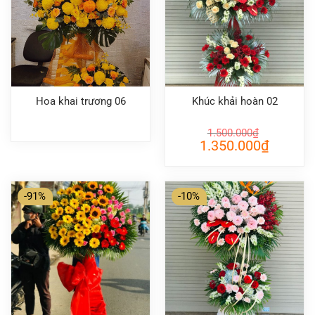
Hoa khai trương 06
Khúc khải hoàn 02
1.500.000
₫
Giá
Giá
1.350.000
₫
gốc
hiện
là:
tại
1.500.000₫.
là:
1.350.000
-91%
-10%