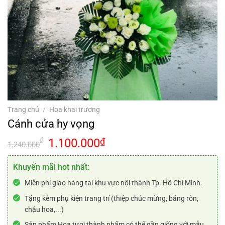
Trang chủ
/
Hoa khai trương
Cánh cửa hy vọng
Giá
Giá
1.100.000
₫
₫
1.240.000
gốc
hiện
là:
tại
Khuyến mãi hot nhất:
1.240.000₫.
là:
Miễn phí giao hàng tại khu vực nội thành Tp. Hồ Chí Minh.
1.100.000₫.
Tặng kèm phụ kiện trang trí (thiệp chúc mừng, băng rôn,
chậu hoa,...)
Sản phẩm Hoa tươi thành phẩm có thể gần giống với mẫu