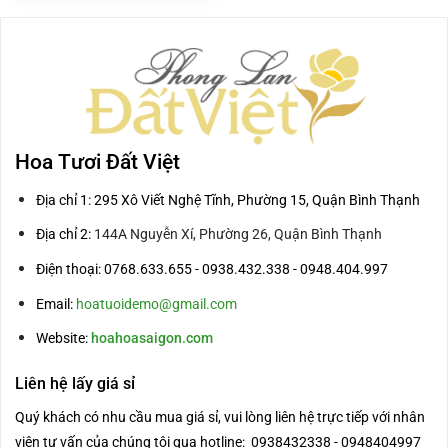
1.600.000₫.
là:
1.450.000₫.
Hoa Tươi Đất Việt
Địa chỉ 1: 295 Xô Viết Nghệ Tĩnh, Phường 15, Quận Bình Thạnh
Địa chỉ 2:
144A Nguyễn Xí, Phường 26, Quận Bình Thạnh
Điện thoại: 0768.633.655 - 0938.432.338 - 0948.404.997
Email:
hoatuoidemo@gmail.com
Website:
hoahoasaigon.com
Liên hệ lấy giá sỉ
Quý khách có nhu cầu mua giá sỉ, vui lòng liên hệ trực tiếp với nhân
viên tư vấn của chúng tôi qua hotline: 0938432338 - 0948404997