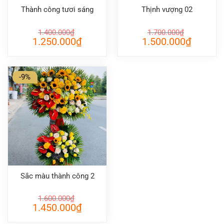
Thành công tươi sáng
Thịnh vượng 02
1.400.000
₫
1.700.000
₫
Giá
Giá
Giá
Giá
1.250.000
₫
1.500.000
₫
gốc
hiện
gốc
hiện
là:
tại
là:
tại
1.400.000₫.
là:
1.700.000₫.
là:
1.250.000₫.
1.500.000
-9%
Sắc màu thành công 2
1.600.000
₫
Giá
Giá
1.450.000
₫
gốc
hiện
là:
tại