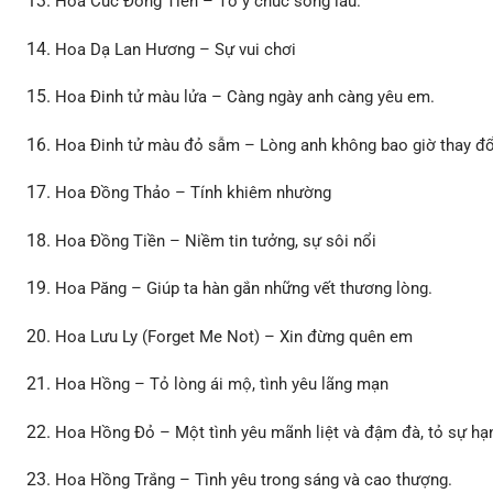
Hoa Cúc Đồng Tiền – Tỏ ý chúc sống lâu.
Hoa Dạ Lan Hương – Sự vui chơi
Hoa Ðinh tử màu lửa – Càng ngày anh càng yêu em.
Hoa Ðinh tử màu đỏ sẫm – Lòng anh không bao giờ thay đổ
Hoa Đồng Thảo – Tính khiêm nhường
Hoa Đồng Tiền – Niềm tin tưởng, sự sôi nổi
Hoa Păng – Giúp ta hàn gắn những vết thương lòng.
Hoa Lưu Ly (Forget Me Not) – Xin đừng quên em
Hoa Hồng – Tỏ lòng ái mộ, tình yêu lãng mạn
Hoa Hồng Đỏ – Một tình yêu mãnh liệt và đậm đà, tỏ sự hạn
Hoa Hồng Trắng – Tình yêu trong sáng và cao thượng.