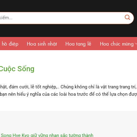
 hồ điệp
Hoa sinh nhật
Hoa tang lễ
Hoa chúc mừng
 Cuộc Sống
ật, đám cưới, lễ tốt nghiệp,.. Chúng không chỉ là vật trang trang tr
bạn nên hiểu ý nghĩa của các loài hoa trước để có thể lựa chọn đượ
p Song Hye Kyo giữ vững nhan sắc tường thành