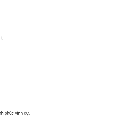
i.
h phúc vinh dự.