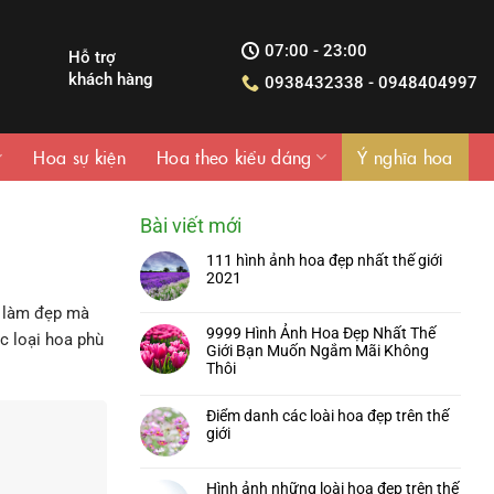
07:00 - 23:00
Hỗ trợ
khách hàng
0938432338 - 0948404997
Hoa sự kiện
Hoa theo kiểu dáng
Ý nghĩa hoa
Bài viết mới
111 hình ảnh hoa đẹp nhất thế giới
2021
í, làm đẹp mà
9999 Hình Ảnh Hoa Đẹp Nhất Thế
c loại hoa phù
Giới Bạn Muốn Ngắm Mãi Không
Thôi
Điểm danh các loài hoa đẹp trên thế
giới
Hình ảnh những loài hoa đẹp trên thế