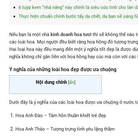
6 tuýp kem “nhả nắng” này chính là siêu cứu tinh cho làn 
Thực hiện chuẩn chỉnh bước tẩy da chết, da bạn sẽ sáng h
Nếu bạn là một nhà
kinh doanh hoa tươi
thì sẽ không thể nào 
các loài hoa. Mọi người đều biết rằng hoa hồng đỏ tượng trưng 
Hai loại hoa này đều mang đến một ý nghĩa tốt đẹp là được dù
nghĩa không chỉ gắn liền với hoa hồng hay cúc mà còn với các 
Ý nghĩa của những loài hoa đẹp được ưa chuộng
Nội dung chính
[
ẩn
]
Dưới đây là ý nghĩa của các loài hoa được ưa chuộng ở nước ta
Hoa Anh Đào – Tâm hồn thuần khiết trẻ đẹp
Hoa Anh Thảo – Tượng trưng tình yêu lặng thầm