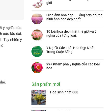
giới
Hình ảnh hoa đẹp – Tổng hợp những
hình ảnh hoa đẹp nhất
t ý nghĩa của
10 loài hoa đẹp nhất thế giới và ý
h cửu lâu dài.
nghĩa của từng loài.
. Tuy nhiên ý
nó.
Ý Nghĩa Các Loài Hoa Đẹp Nhất
Trong Cuộc Sống
99+ Khám phá ý nghĩa của các loài
hoa
nhé.
Sản phẩm mới
Hoa sinh nhật 008