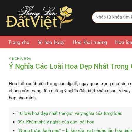
Bỏ
qua
Tìm
nội
kiếm:
dung
Trang chủ
Bó hoa baby
Hoa khai trương
Hoa lan
Ý NGHĨA HOA
Ý Nghĩa Các Loài Hoa Đẹp Nhất Trong
Hoa luôn xuất hiện trong các dịp lễ, ngày quan trọng như sinh nh
chúng còn mang đến những ý nghĩa đặc biệt khác nhau. Vì vậy 
hợp cho mình.
10 loài hoa đẹp nhất thế giới và ý nghĩa của từng loài.
99+ Khám phá ý nghĩa của các loài hoa
“Nóng trước lạnh sau” – bí kíp rửa mặt chống lão hóa giú