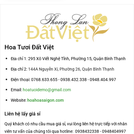
1.250.000₫.
Hoa Tươi Đất Việt
Địa chỉ 1: 295 Xô Viết Nghệ Tĩnh, Phường 15, Quận Bình Thạnh
Địa chỉ 2:
144A Nguyễn Xí, Phường 26, Quận Bình Thạnh
Điện thoại: 0768.633.655 - 0938.432.338 - 0948.404.997
Email:
hoatuoidemo@gmail.com
Website:
hoahoasaigon.com
Liên hệ lấy giá sỉ
Quý khách có nhu cầu mua giá sỉ, vui lòng liên hệ trực tiếp với nhân
viên tư vấn của chúng tôi qua hotline: 0938432338 - 0948404997