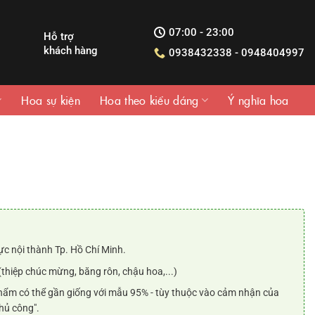
07:00 - 23:00
Hỗ trợ
khách hàng
0938432338 - 0948404997
Hoa sự kiện
Hoa theo kiểu dáng
Ý nghĩa hoa
n
ực nội thành Tp. Hồ Chí Minh.
.000₫.
(thiệp chúc mừng, băng rôn, chậu hoa,...)
ẩm có thể gần giống với mẫu 95% - tùy thuộc vào cảm nhận của
hủ công".