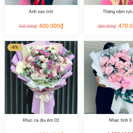
Ánh sao trời
Tháng năm rực
Giá
Giá
Giá
400.000
₫
470.
550.000
₫
580.000
₫
gốc
hiện
gốc
là:
tại
là:
550.000₫.
là:
580.000
400.000₫.
-6%
Khúc ca dịu êm 02
Nhạc tình 3