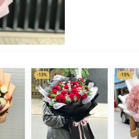
-13%
-15%