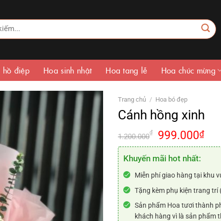
 hồ điệp
Hoa sinh nhật
Hoa tang lễ
Hoa chúc mừng
Trang chủ
/
Hoa bó đẹp
Cánh hồng xinh
Giá
Giá
999.000
₫
₫
1.200.000
gốc
hiệ
là:
tại
Khuyến mãi hot nhất:
1.200.000₫.
là:
Miễn phí giao hàng tại khu v
999
Tặng kèm phụ kiện trang trí 
Sản phẩm Hoa tươi thành ph
khách hàng vì là sản phẩm t