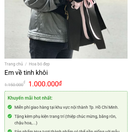
Trang chủ
/
Hoa bó đẹp
Em về tinh khôi
Giá
Giá
1.000.000
₫
₫
1.150.000
gốc
hiện
là:
tại
Khuyến mãi hot nhất:
1.150.000₫.
là:
Miễn phí giao hàng tại khu vực nội thành Tp. Hồ Chí Minh.
1.000.000₫.
Tặng kèm phụ kiện trang trí (thiệp chúc mừng, băng rôn,
chậu hoa,...)
Sản phẩm Hoa tươi thành phẩm có thể gần giống với mẫu