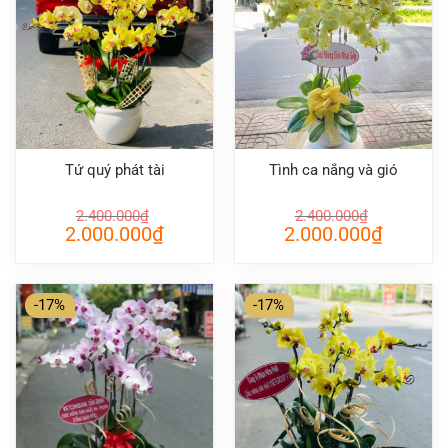
Tứ quý phát tài
Tình ca nắng và gió
2.400.000
₫
2.400.000
₫
Giá
Giá
Giá
Giá
2.000.000
₫
2.000.000
₫
gốc
hiện
gốc
hiện
là:
tại
là:
tại
2.400.000₫.
là:
2.400.000₫.
là:
2.000.000₫.
2.000.000
-17%
-17%