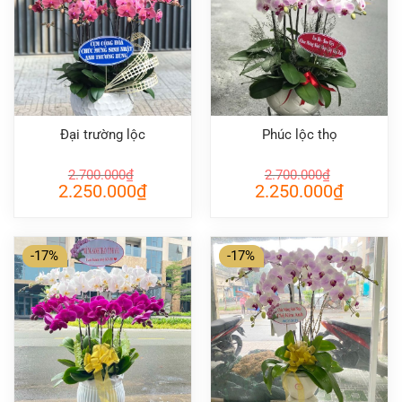
Đại trường lộc
Phúc lộc thọ
2.700.000
₫
2.700.000
₫
Giá
Giá
Giá
Giá
2.250.000
₫
2.250.000
₫
gốc
hiện
gốc
hiện
là:
tại
là:
tại
2.700.000₫.
là:
2.700.000₫.
là:
2.250.000₫.
2.250.000
-17%
-17%