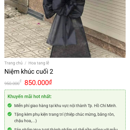
Trang chủ
/
Hoa tang lễ
Niệm khúc cuối 2
Giá
Giá
850.000
₫
₫
950.000
gốc
hiện
là:
tại
Khuyến mãi hot nhất:
950.000₫.
là:
Miễn phí giao hàng tại khu vực nội thành Tp. Hồ Chí Minh.
850.000₫.
Tặng kèm phụ kiện trang trí (thiệp chúc mừng, băng rôn,
chậu hoa,...)
Sản phẩm Hoa tươi thành phẩm có thể gần giống với mẫu