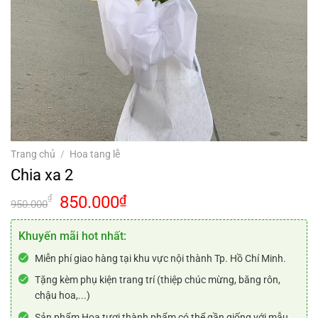
Trang chủ
/
Hoa tang lễ
Chia xa 2
Giá
Giá
850.000
₫
₫
950.000
gốc
hiện
là:
tại
Khuyến mãi hot nhất:
950.000₫.
là:
Miễn phí giao hàng tại khu vực nội thành Tp. Hồ Chí Minh.
850.000₫.
Tặng kèm phụ kiện trang trí (thiệp chúc mừng, băng rôn,
chậu hoa,...)
Sản phẩm Hoa tươi thành phẩm có thể gần giống với mẫu