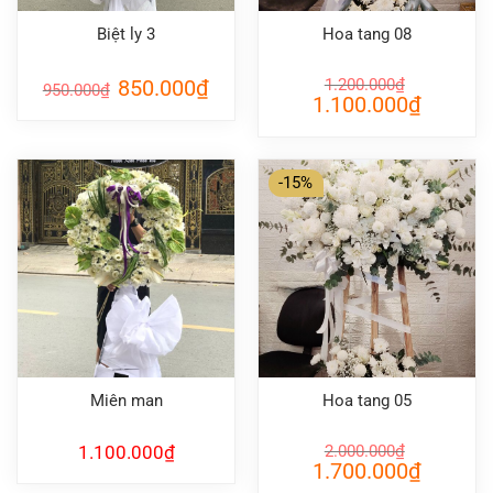
Biệt ly 3
Hoa tang 08
Giá
Giá
850.000
₫
1.200.000
₫
950.000
₫
gốc
hiện
Giá
Giá
1.100.000
₫
là:
tại
gốc
hiện
950.000₫.
là:
là:
tại
850.000₫.
1.200.000₫.
là:
1.100.000
-15%
Miên man
Hoa tang 05
1.100.000
₫
2.000.000
₫
Giá
Giá
1.700.000
₫
gốc
hiện