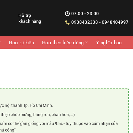
07:00 - 23:00
Hỗ trợ
khách hàng
0938432338 - 0948404997
Hoa sự kiện
Hoa theo kiểu dáng
Ý nghĩa hoa
iá
iện
ại
:
ực nội thành Tp. Hồ Chí Minh.
.900.000₫.
(thiệp chúc mừng, băng rôn, chậu hoa,...)
ẩm có thể gần giống với mẫu 95% - tùy thuộc vào cảm nhận của
hủ công".