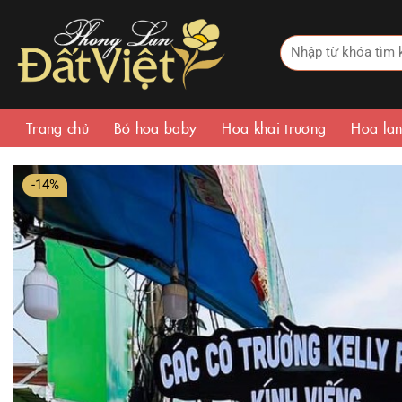
Bỏ
qua
Tìm
nội
kiếm:
dung
Trang chủ
Bó hoa baby
Hoa khai trương
Hoa lan
-14%