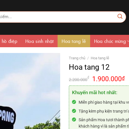
 hồ điệp
Hoa sinh nhật
Hoa tang lễ
Hoa chúc mừng
Trang chủ
/
Hoa tang lễ
Hoa tang 12
Giá
G
1.900.000
₫
₫
2.200.000
gốc
h
là:
t
Khuyến mãi hot nhất:
2.200.000₫.
là
Miễn phí giao hàng tại khu v
1
Tặng kèm phụ kiện trang trí 
Sản phẩm Hoa tươi thành ph
khách hàng vì là sản phẩm t