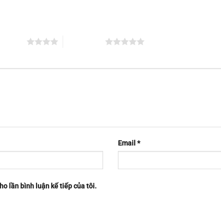
ên 5 sao
5 trên 5 sao
Email
*
ho lần bình luận kế tiếp của tôi.