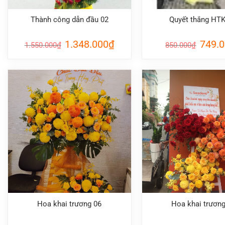
Thành công dẫn đầu 02
Quyết thắng HT
Giá
Giá
Giá
1.348.000
₫
749.
1.550.000
₫
850.000
₫
gốc
hiện
gốc
là:
tại
là:
1.550.000₫.
là:
850.000
1.348.000₫.
Hoa khai trương 06
Hoa khai trương