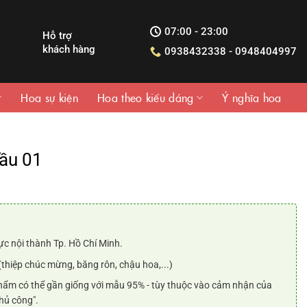
07:00 - 23:00
Hỗ trợ
khách hàng
0938432338 - 0948404997
Hoa sự kiện
Hoa theo kiểu dáng
Ý nghĩa hoa
ầu 01
iá
iện
ại
:
ực nội thành Tp. Hồ Chí Minh.
.200.000₫.
(thiệp chúc mừng, băng rôn, chậu hoa,...)
ẩm có thể gần giống với mẫu 95% - tùy thuộc vào cảm nhận của
hủ công".