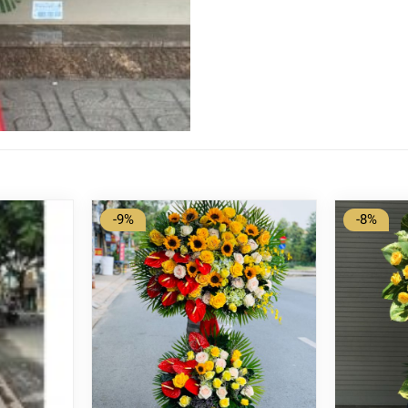
-9%
-8%