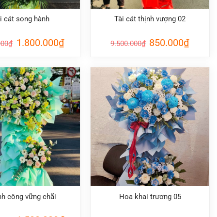
i cát song hành
Tài cát thịnh vượng 02
Giá
Giá
Giá
Giá
1.800.000
₫
850.000
₫
000
₫
9.500.000
₫
gốc
hiện
gốc
hiện
là:
tại
là:
tại
1.950.000₫.
là:
9.500.000₫.
là:
1.800.000₫.
850.000₫
h công vững chãi
Hoa khai trương 05