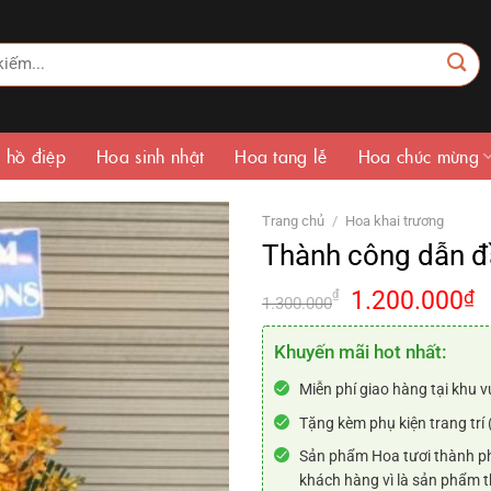
 hồ điệp
Hoa sinh nhật
Hoa tang lễ
Hoa chúc mừng
Trang chủ
/
Hoa khai trương
Thành công dẫn đ
Giá
G
1.200.000
₫
₫
1.300.000
gốc
h
là:
t
Khuyến mãi hot nhất:
1.300.000₫.
là
Miễn phí giao hàng tại khu v
1
Tặng kèm phụ kiện trang trí 
Sản phẩm Hoa tươi thành ph
khách hàng vì là sản phẩm t