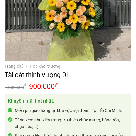
Trang chủ
/
Hoa khai trương
Tài cát thịnh vượng 01
Giá
Giá
900.000
₫
₫
1.000.000
gốc
hiện
là:
tại
Khuyến mãi hot nhất:
1.000.000₫.
là:
Miễn phí giao hàng tại khu vực nội thành Tp. Hồ Chí Minh.
900.000₫.
Tặng kèm phụ kiện trang trí (thiệp chúc mừng, băng rôn,
chậu hoa,...)
Sản phẩm Hoa tươi thành phẩm có thể gần giống với mẫu