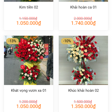
Kim tiền 02
Khải hoàn ca 01
1.150.000
₫
2.000.000
₫
Giá
Giá
Giá
Giá
1.050.000
₫
1.740.000
₫
gốc
hiện
gốc
hiện
là:
tại
là:
tại
1.150.000₫.
là:
2.000.000₫.
là:
1.050.000₫.
1.740.000
-13%
-10%
Khát vọng vươn xa 01
Khúc khải hoàn 02
1.200.000
₫
1.500.000
₫
Giá
Giá
Giá
Giá
1.050.000
₫
1.350.000
₫
gốc
hiện
gốc
hiện
là:
tại
là:
tại