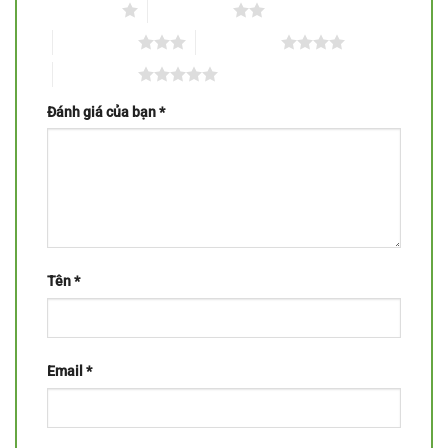
1 trên 5 sao
2 trên 5 sao
3 trên 5 sao
4 trên 5 sao
5 trên 5 sao
Đánh giá của bạn
*
Tên
*
Email
*