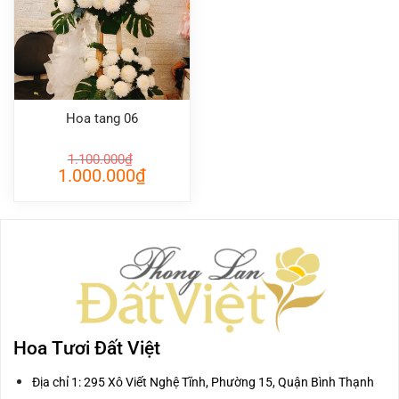
Hoa tang 06
1.100.000
₫
Giá
Giá
1.000.000
₫
gốc
hiện
là:
tại
1.100.000₫.
là:
1.000.000₫.
Hoa Tươi Đất Việt
Địa chỉ 1: 295 Xô Viết Nghệ Tĩnh, Phường 15, Quận Bình Thạnh