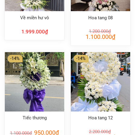
Về miền hư vô
Hoa tang 08
1.999.000
₫
1.200.000
₫
Giá
Giá
1.100.000
₫
gốc
hiện
là:
tại
1.200.000₫.
là:
1.100.000
-14%
-14%
Tiếc thương
Hoa tang 12
Giá
Giá
950.000
₫
2.200.000
₫
1.100.000
₫
gốc
hiện