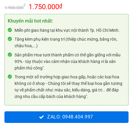
Giá
Giá
1.750.000
₫
₫
1.900.000
gốc
hiện
là:
tại
Khuyến mãi hot nhất:
1.900.000₫.
là:
Miễn phí giao hàng tại khu vực nội thành Tp. Hồ Chí Minh.
1.750.000₫.
Tặng kèm phụ kiện trang trí (thiệp chúc mừng, băng rôn,
chậu hoa,...)
Sản phẩm Hoa tươi thành phẩm có thể gần giống với mẫu
95% - tùy thuộc vào cảm nhận của khách hàng vì là sản
phẩm thủ công".
Trong một số trường hợp giao hoa gấp, hoặc các loại hoa
không có ở shop - Chúng tôi sẽ thay thế loại hoa gần tương
tự về phẩm chất như: màu sắc, kiểu dáng, giá trị .. để đáp
ứng nhu cầu cấp bách của khách hàng".
ZALO: 0948.404.997