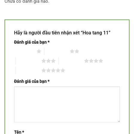
Chưa có đánh giá nào.
Hãy là người đầu tiên nhận xét “Hoa tang 11”
Đánh giá của bạn
*
1 trên 5 sao
2 trên 5 sao
3 trên 5 sao
4 trên 5 sao
5 trên 5 sao
Đánh giá của bạn
*
Tên
*