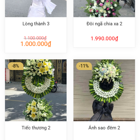
Lòng thành 3
Đôi ngã chia xa 2
1.100.000
₫
1.990.000
₫
Giá
Giá
1.000.000
₫
gốc
hiện
là:
tại
1.100.000₫.
là:
1.000.000₫.
-8%
-11%
Tiếc thương 2
Ánh sao đêm 2