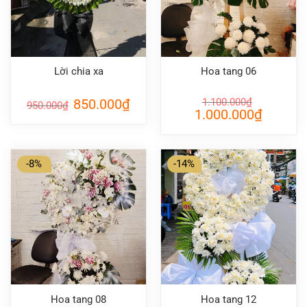
Lời chia xa
Hoa tang 06
Giá
Giá
850.000
₫
1.100.000
₫
950.000
₫
gốc
hiện
Giá
Giá
1.000.000
₫
là:
tại
gốc
hiện
950.000₫.
là:
là:
tại
850.000₫.
1.100.000₫.
là:
1.000.000
-8%
-14%
Hoa tang 08
Hoa tang 12