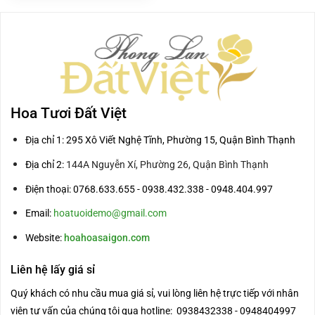
2.600.000₫.
là:
2.400.000₫.
Hoa Tươi Đất Việt
Địa chỉ 1: 295 Xô Viết Nghệ Tĩnh, Phường 15, Quận Bình Thạnh
Địa chỉ 2:
144A Nguyễn Xí, Phường 26, Quận Bình Thạnh
Điện thoại: 0768.633.655 - 0938.432.338 - 0948.404.997
Email:
hoatuoidemo@gmail.com
Website:
hoahoasaigon.com
Liên hệ lấy giá sỉ
Quý khách có nhu cầu mua giá sỉ, vui lòng liên hệ trực tiếp với nhân
viên tư vấn của chúng tôi qua hotline: 0938432338 - 0948404997