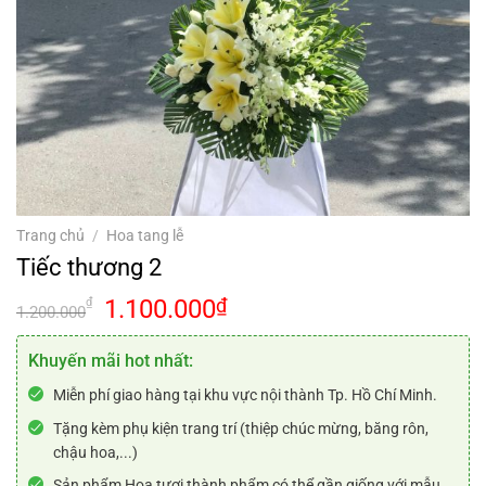
Trang chủ
/
Hoa tang lễ
Tiếc thương 2
Giá
Giá
1.100.000
₫
₫
1.200.000
gốc
hiện
là:
tại
Khuyến mãi hot nhất:
1.200.000₫.
là:
Miễn phí giao hàng tại khu vực nội thành Tp. Hồ Chí Minh.
1.100.000₫.
Tặng kèm phụ kiện trang trí (thiệp chúc mừng, băng rôn,
chậu hoa,...)
Sản phẩm Hoa tươi thành phẩm có thể gần giống với mẫu