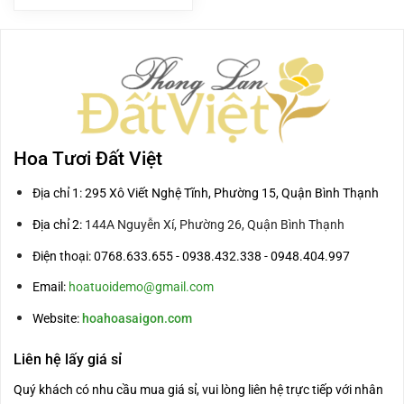
là:
tại
1.550.000₫.
là:
1.348.000₫.
Hoa Tươi Đất Việt
Địa chỉ 1: 295 Xô Viết Nghệ Tĩnh, Phường 15, Quận Bình Thạnh
Địa chỉ 2:
144A Nguyễn Xí, Phường 26, Quận Bình Thạnh
Điện thoại: 0768.633.655 - 0938.432.338 - 0948.404.997
Email:
hoatuoidemo@gmail.com
Website:
hoahoasaigon.com
Liên hệ lấy giá sỉ
Quý khách có nhu cầu mua giá sỉ, vui lòng liên hệ trực tiếp với nhân