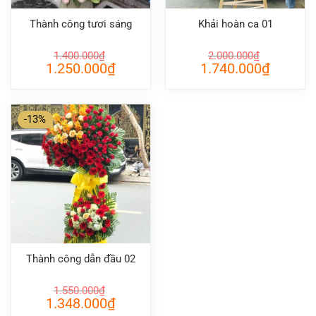
Thành công tươi sáng
Khải hoàn ca 01
1.400.000
₫
2.000.000
₫
Giá
Giá
Giá
Giá
1.250.000
₫
1.740.000
₫
gốc
hiện
gốc
hiện
là:
tại
là:
tại
1.400.000₫.
là:
2.000.000₫.
là:
1.250.000₫.
1.740.000
-13%
Thành công dẫn đầu 02
1.550.000
₫
Giá
Giá
1.348.000
₫
gốc
hiện