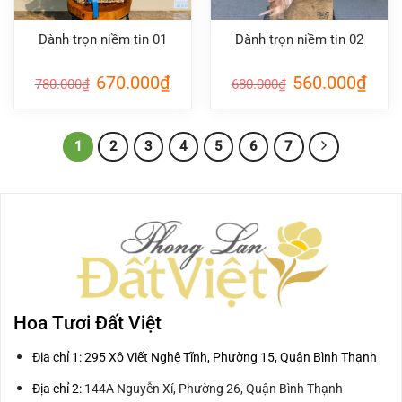
Dành trọn niềm tin 01
Dành trọn niềm tin 02
Giá
Giá
Giá
Giá
670.000
₫
560.000
₫
780.000
₫
680.000
₫
gốc
hiện
gốc
hiện
là:
tại
là:
tại
780.000₫.
là:
680.000₫.
là:
670.000₫.
560.0
1
2
3
4
5
6
7
Hoa Tươi Đất Việt
Địa chỉ 1: 295 Xô Viết Nghệ Tĩnh, Phường 15, Quận Bình Thạnh
Địa chỉ 2:
144A Nguyễn Xí, Phường 26, Quận Bình Thạnh