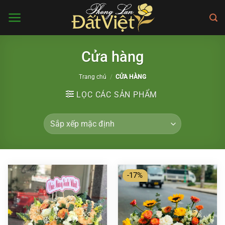
Bỏ
qua
nội
dung
Cửa hàng
Trang chủ
/
CỬA HÀNG
LỌC CÁC SẢN PHẨM
-17%