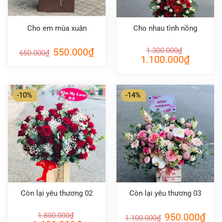
Cho em mùa xuân
Cho nhau tình nồng
Giá
Giá
550.000
₫
1.300.000
₫
650.000
₫
gốc
hiện
Giá
Giá
1.100.000
₫
là:
tại
gốc
hiện
650.000₫.
là:
là:
tại
550.000₫.
1.300.000₫.
là:
1.100.000
-10%
-14%
Còn lại yêu thương 02
Còn lại yêu thương 03
Giá
Giá
1.800.000
₫
950.000
₫
1.100.000
₫
gốc
hiện
Giá
Giá